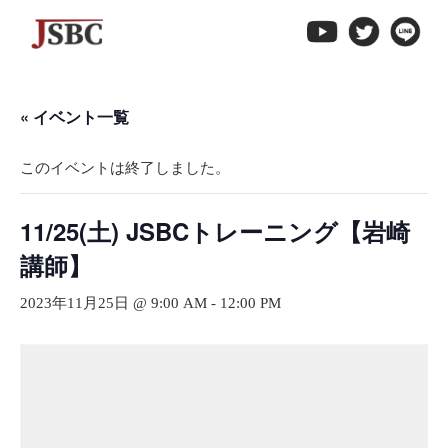
↓
メ
イ
ン
« イベント一覧
コ
ン
このイベントは終了しました。
テ
ン
ツ
11/25(土) JSBCトレーニング【岩崎
へ
講師】
ス
キ
2023年11月25日 @ 9:00 AM
-
12:00 PM
ッ
プ