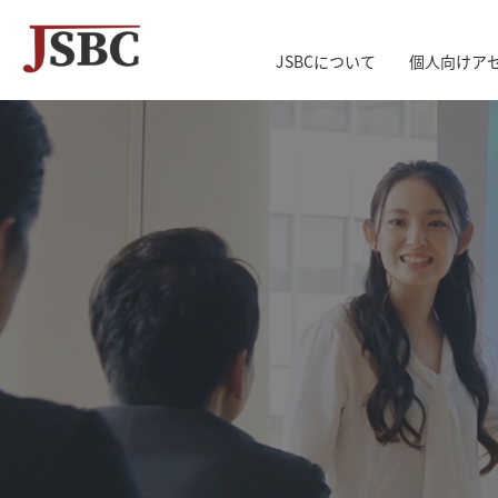
JSBCについて
個人向けア
↓
メ
イ
ン
コ
ン
テ
ン
ツ
へ
ス
キ
ッ
プ