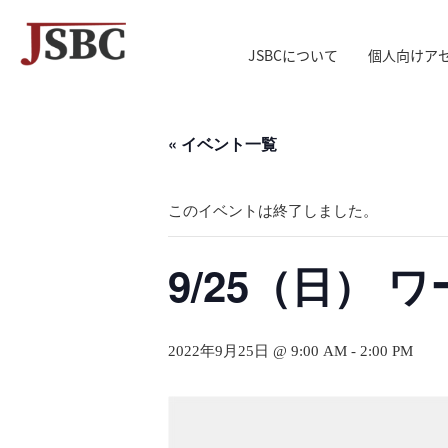
JSBCについて
個人向けア
↓
メ
« イベント一覧
イ
ン
コ
このイベントは終了しました。
ン
テ
9/25（日） 
ン
ツ
へ
2022年9月25日 @ 9:00 AM
-
2:00 PM
ス
キ
ッ
プ