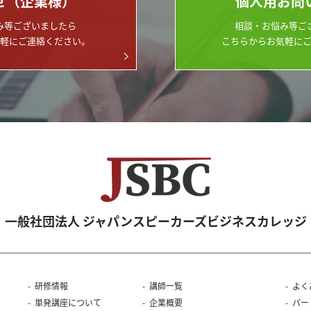
せ（企業様）
個人用お問
み等ございましたら
相談・お悩み等ご
軽にご連絡ください。
こちらからお気軽に
一般社団法人 ジャパンスピーカーズビジネスカレッジ
研修情報
講師一覧
よく
単発講座について
企業概要
パー