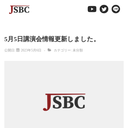
↓
メ
イ
ン
コ
5月5日講演会情報更新しました。
ン
テ
公開日:
2023年5月6日
カテゴリー:
未分類
ン
ツ
へ
ス
キ
ッ
プ