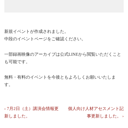
新規イベントが作成されました。
中段のイベントページをご確認ください。
一部録画映像のアーカイブは公式LINEから閲覧いただくこと
も可能です。
無料・有料のイベントを今後ともよろしくお願いいたしま
す。
投
前
次
‹ 7月2日（土）講演会情報更
個人向け人材アセスメント記
の
の
新しました。
事更新しました。 ›
稿
投
投
ナ