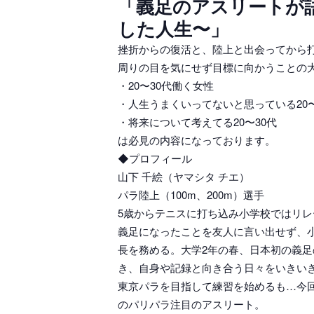
「義足のアスリートが
した人生〜」
挫折からの復活と、陸上と出会ってから
周りの目を気にせず目標に向かうことの
・20〜30代働く女性
・人生うまくいってないと思っている20〜
・将来について考えてる20〜30代
は必見の内容になっております。
◆プロフィール
山下 千絵（ヤマシタ チエ）
パラ陸上（100m、200m）選手
5歳からテニスに打ち込み小学校ではリ
義足になったことを友人に言い出せず、
長を務める。大学2年の春、日本初の義足
き、自身や記録と向き合う日々をいきいき
東京パラを目指して練習を始めるも…今
のパリパラ注目のアスリート。