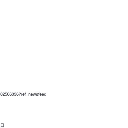
902566036?ref=newsfeed
5日