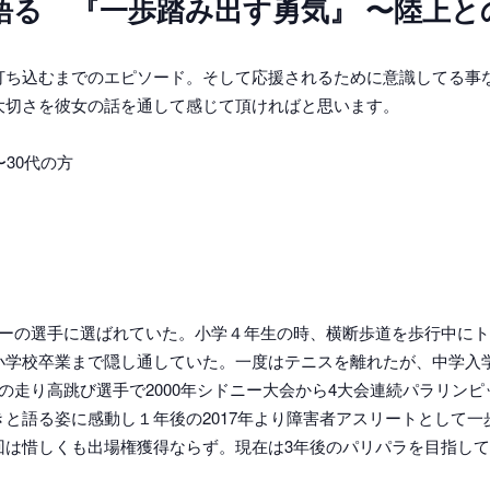
語る 『一歩踏み出す勇気』 〜陸上と
打ち込むまでのエピソード。そして応援されるために意識してる事
大切さを彼女の話を通して感じて頂ければと思います。
30代の方
レーの選手に選ばれていた。小学４年生の時、横断歩道を歩行中に
小学校卒業まで隠し通していた。一度はテニスを離れたが、中学入
の走り高跳び選手で2000年シドニー大会から4大会連続パラリン
と語る姿に感動し１年後の2017年より障害者アスリートとして一
回は惜しくも出場権獲得ならず。現在は3年後のパリパラを目指し