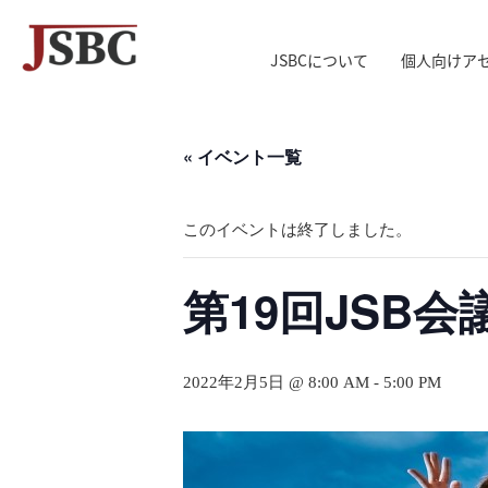
JSBCについて
個人向けア
↓
メ
« イベント一覧
イ
ン
コ
このイベントは終了しました。
ン
テ
第19回JSB
ン
ツ
へ
2022年2月5日 @ 8:00 AM
-
5:00 PM
ス
キ
ッ
プ