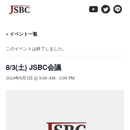
↓
メ
イ
ン
« イベント一覧
コ
ン
このイベントは終了しました。
テ
ン
ツ
8/3(土) JSBC会議
へ
2024年8月3日 @ 9:00 AM
-
2:00 PM
ス
キ
ッ
プ