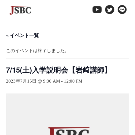
↓
メ
イ
ン
« イベント一覧
コ
ン
このイベントは終了しました。
テ
ン
ツ
7/15(土)入学説明会【岩﨑講師】
へ
2023年7月15日 @ 9:00 AM
-
12:00 PM
ス
キ
ッ
プ