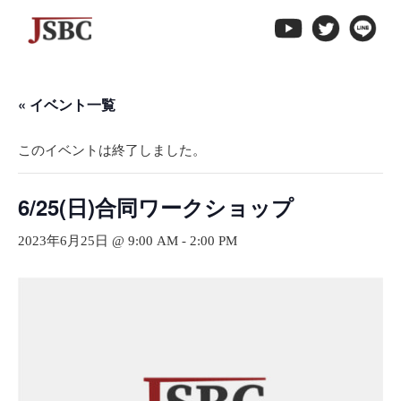
↓
メ
イ
ン
« イベント一覧
コ
ン
このイベントは終了しました。
テ
ン
ツ
6/25(日)合同ワークショップ
へ
2023年6月25日 @ 9:00 AM
-
2:00 PM
ス
キ
ッ
プ