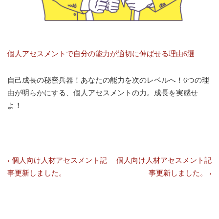
個人アセスメントで自分の能力が適切に伸ばせる理由6選
自己成長の秘密兵器！あなたの能力を次のレベルへ！6つの理
由が明らかにする、個人アセスメントの力。成長を実感せ
よ！
投
前
次
‹ 個人向け人材アセスメント記
個人向け人材アセスメント記
の
の
事更新しました。
事更新しました。 ›
稿
投
投
ナ
稿:
稿:
ビ