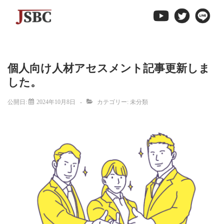
↓
メ
イ
ン
コ
個人向け人材アセスメント記事更新しま
ン
した。
テ
ン
公開日:
2024年10月8日
カテゴリー:
未分類
ツ
へ
ス
キ
ッ
プ